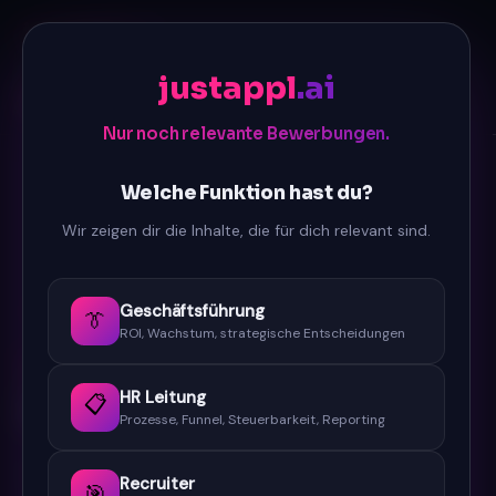
justappl
.ai
Wie es funktioniert
ROI
Kunden
Blog
ROI Rechner
justappl
.ai
☀️
🌙
Kontakt
Live Demo
DE
EN
Nur noch relevante Bewerbungen.
FÜR WEN BIST DU HIER?
Welche Funktion hast du?
Geschäftsführung
HR Leitung
Recruiter
Wir zeigen dir die Inhalte, die für dich relevant sind.
Geschäftsführung
FÜR GESCHÄFTSFÜHRUNG & ENTSCHEIDER
👔
ROI, Wachstum, strategische Entscheidungen
Nur noch relevante
HR Leitung
Bewerbungen.
📋
Prozesse, Funnel, Steuerbarkeit, Reporting
Ihr Recruiting-Team arbeitet an Einstellungen —
Recruiter
🎯