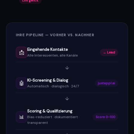
Los geht’s.
IHRE PIPELINE — VORHER VS. NACHHER
Eingehende Kontakte
📩
→ Lead
Alle Interessenten, alle Kanäle
↓
KI-Screening & Dialog
🤖
justappl.ai
Automatisch · dialogisch · 24/7
↓
Scoring & Qualifizierung
📊
Bias-reduziert · dokumentiert ·
Score 0–100
transparent