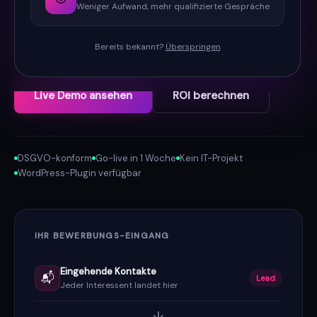
nicht an Verwaltung. Wir empfangen jeden
Weniger Aufwand, mehr qualifizierte Gespräche
Kontakt, qualifizieren automatisch und liefern nur
die relevanten weiter.
Bereits bekannt?
Überspringen
Live Demo ansehen
ROI berechnen
DSGVO-konform
Go-live in 1 Woche
Kein IT-Projekt
WordPress-Plugin verfügbar
IHR BEWERBUNGS-EINGANG
Eingehende Kontakte
📬
Lead
Jeder Interessent landet hier
↓